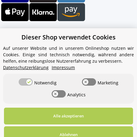
Dieser Shop verwendet Cookies
Auf unserer Website und in unserem Onlineshop nutzen wir
Cookies. Einige sind technisch notwendig, während andere
Ihr WhatsApp-Kontakt zum
helfen, eine reibungslose Nutzererfahrung zu verbessern.
Service Team
Datenschutzerklärung
Impressum
von Aquintos-Wasseraufbereitung
Notwendig
Marketing
Service Team
Analytics
Hallo und herzlich willkommen
bei
Aquintos-
Wasseraufbereitung
Wie darf ich
Ihnen behilflich sein?
Alle akzeptieren
Widerrufsbutton
* Alle Preise inkl. gesetzlicher USt., zzgl.
Versand
Ablehnen