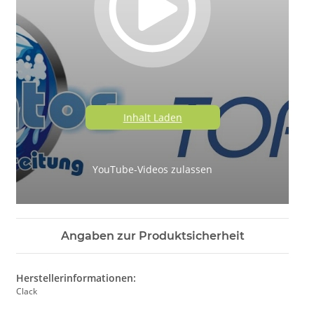
Hier wurde ein eingebetteter Medieninhalt blockiert. Beim Laden
oder Abspielen wird eine Verbindung zu den Servern des Anbieters
hergestellt. Dabei können dem Anbieter personenbezogene Daten
mitgeteilt werden.
Inhalt Laden
YouTube-Videos zulassen
Angaben zur Produktsicherheit
Herstellerinformationen:
Clack