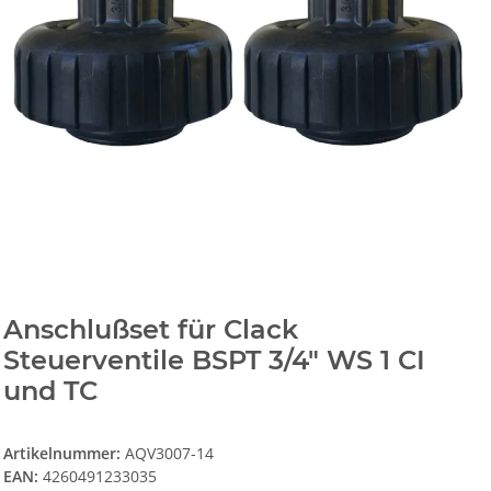
Anschlußset für Clack
Steuerventile BSPT 3/4" WS 1 CI
und TC
Artikelnummer:
AQV3007-14
EAN:
4260491233035