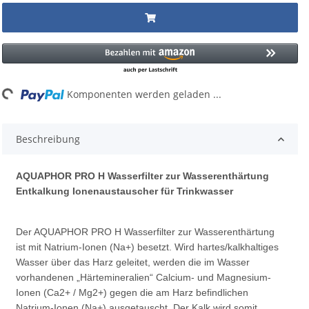
ng...
Komponenten werden geladen ...
Beschreibung
AQUAPHOR PRO H Wasserfilter zur Wasserenthärtung
Entkalkung Ionenaustauscher für Trinkwasser
Der AQUAPHOR PRO H Wasserfilter zur Wasserenthärtung
ist mit Natrium-Ionen (Na+) besetzt. Wird hartes/kalkhaltiges
Wasser über das Harz geleitet, werden die im Wasser
vorhandenen „Härtemineralien“ Calcium- und Magnesium-
Ionen (Ca2+ / Mg2+) gegen die am Harz befindlichen
Natrium-Ionen (Na+) ausgetauscht. Der Kalk wird somit