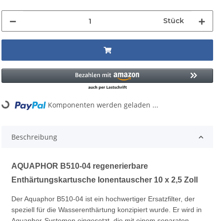
Stück
Komponenten werden geladen ...
Loading...
Beschreibung
AQUAPHOR B510-04 regenerierbare
Enthärtungskartusche Ionentauscher 10 x 2,5 Zoll
Der Aquaphor B510-04 ist ein hochwertiger Ersatzfilter, der
speziell für die Wasserenthärtung konzipiert wurde. Er wird in
Aquaphor-Systemen eingesetzt, die mit einem separaten