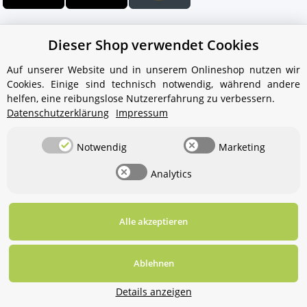
Dieser Shop verwendet Cookies
Auf unserer Website und in unserem Onlineshop nutzen wir
Cookies. Einige sind technisch notwendig, während andere
Ihr WhatsApp-Kontakt zum
helfen, eine reibungslose Nutzererfahrung zu verbessern.
Service Team
Datenschutzerklärung
Impressum
von Aquintos-Wasseraufbereitung
Notwendig
Marketing
Service Team
Analytics
Hallo und herzlich willkommen
bei
Aquintos-
Wasseraufbereitung
Wie darf ich
Ihnen behilflich sein?
Alle akzeptieren
Widerrufsbutton
* Alle Preise inkl. gesetzlicher USt., zzgl.
Versand
Ablehnen
Für diesen Service benötigen Sie WhatsApp. Alternativ
können Sie unser
Kontaktformular
benutzen.
© Aquintos-Wasseraufbereitung GmbH
Details anzeigen