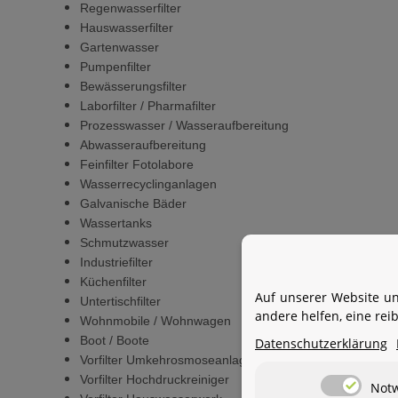
Regenwasserfilter
Hauswasserfilter
Gartenwasser
Pumpenfilter
Bewässerungsfilter
Laborfilter / Pharmafilter
Prozesswasser / Wasseraufbereitung
Abwasseraufbereitung
Feinfilter Fotolabore
Wasserrecyclinganlagen
Galvanische Bäder
Wassertanks
Schmutzwasser
Industriefilter
Küchenfilter
Auf unserer Website un
Untertischfilter
andere helfen, eine re
Wohnmobile / Wohnwagen
Boot / Boote
Datenschutzerklärung
Vorfilter Umkehrosmoseanlagen
Vorfilter Hochdruckreiniger
Not