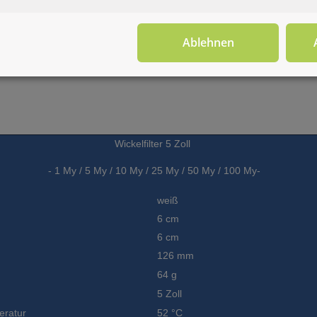
Ablehnen
Wickelfilter 5 Zoll
- 1 My / 5
My
/ 10
My
/ 25
My
/ 50
My
/ 100
My
-
weiß
6 cm
6 cm
126 mm
64 g
5 Zoll
eratur
52 °C