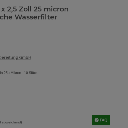
 x 2,5 Zoll 25 micron
sche Wasserfilter
fbereitung GmbH
r in 25µ Mikron - 10 Stück
FAQ
d abweichend)