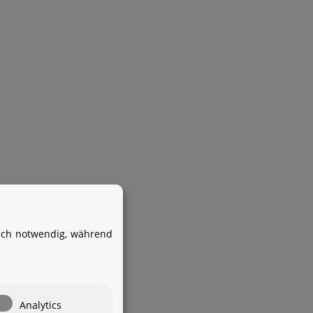
Ihr WhatsApp-Kontakt zum
Service Team
von Aquintos-Wasseraufbereitung
isch notwendig, während
Service Team
Hallo und herzlich willkommen
bei
Aquintos-
Wasseraufbereitung
Wie darf ich
Analytics
Ihnen behilflich sein?