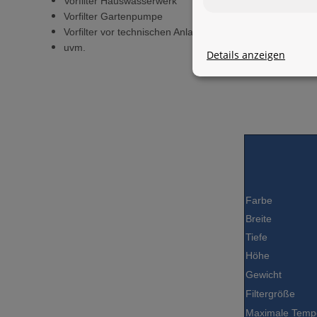
Vorfilter Hauswasserwerk
Vorfilter Gartenpumpe
Vorfilter vor technischen Anlagen
uvm.
Details anzeigen
Farbe
Breite
Tiefe
Höhe
Gewicht
Filtergröße
Maximale Temp