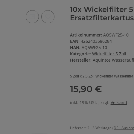
10x Wickelfilter 5
Ersatzfilterkartu
Artikelnummer:
AQ5WF25-10
EAN:
4262403586284
HAN:
AQ5WF25-10
Kategorie:
Wickelfilter 5 Zoll
Hersteller:
Aquintos Wasserau
5 Zoll x 2,5 Zoll Wickelfilter Wasserfilte
15,90 €
inkl. 19% USt. , zzgl.
Versand
Lieferzeit:
2 - 3 Werktage
(DE - Auslan