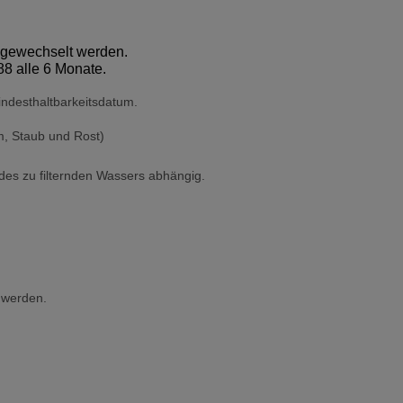
g gewechselt werden.
8 alle 6 Monate.
Mindesthaltbarkeitsdatum.
m, Staub und Rost)
 des zu filternden Wassers abhängig.
 werden.