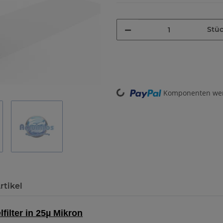
Stü
Komponenten werd
Loading...
rtikel
lfilter in 25µ Mikron