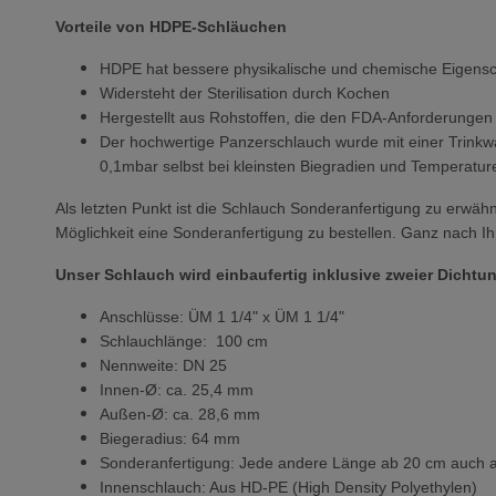
Vorteile von HDPE-Schläuchen
HDPE hat bessere physikalische und chemische Eigensc
Widersteht der Sterilisation durch Kochen
Hergestellt aus Rohstoffen, die den FDA-Anforderungen
Der hochwertige Panzerschlauch wurde mit einer Trinkw
0,1mbar selbst bei kleinsten Biegradien und Temperature
Als letzten Punkt ist die Schlauch Sonderanfertigung zu erwäh
Möglichkeit eine Sonderanfertigung zu bestellen. Ganz nach Ih
Unser Schlauch wird einbaufertig inklusive zweier Dichtun
Anschlüsse: ÜM 1 1/4" x ÜM 1 1/4"
Schlauchlänge: 100 cm
Nennweite: DN 25
Innen-Ø: ca. 25,4 mm
Außen-Ø: ca. 28,6 mm
Biegeradius: 64 mm
Sonderanfertigung: Jede andere Länge ab 20 cm auch als
Innenschlauch: Aus HD-PE (High Density Polyethylen)