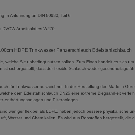
g In Anlehnung an DIN 50930, Teil 6
f
s DVGW Arbeitsblattes W270
M 100cm HDPE Trinkwasser Panzerschlauch Edelstahlschlauch
eile, welche Sie unbedingt nutzen sollten. Zum Einen handelt es sich u
st sichergestellt, dass der flexible Schlauch weder gesundheitsgef
hlauch für Trinkwasser auszeichnet. In der Herstellung des Made in G
 welche dem Edelstahlschlauch DN25 eine extreme Biegsamkeit verleiht u
er-enthärtungsanlagen und Filteranlagen.
d weniger flexibel als LDPE, haben jedoch bessere physikalische und
 Luft, Wasser und Chemikalien. Es wird aus Rohstoffen hergestellt, d