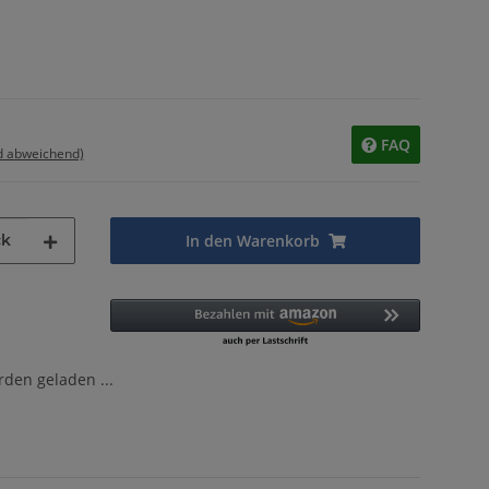
FAQ
d abweichend)
ck
In den Warenkorb
en geladen ...