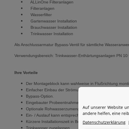
ALLinOne Filteranlagen
Filteranlagen
Wasserfilter
Gartenwasser Installation
Brauchwasser Installation
Trinkwasser Installation
Als Anschlussarmatur Bypass-Ventil für sämtliche Wasseranw
Verwendungsbereich: Trinkwasser-Enthärtungsanlagen PN 10 fü
Ihre Vorteile
Der Montageblock kann wahlweise in Flußrichtung monti
Einfacher Einbau der Strömungsrichtung entsprechend h
Bypass-Option.
Eingebauter Probeentnahmehahn.
Auf unserer Website un
Optionale Rohwasserzumengung / Verschneideinrichtu
andere helfen, eine re
Ein- / Auslauf kann entsprechend abgesperrt werden.
Kürzere Installationszeit in Bezug auf die Enthärtungsanl
Datenschutzerklärung
Trinkwasser zugelassen