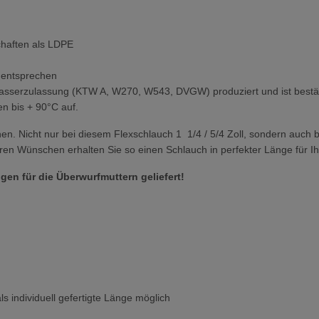
haften als LDPE
 entsprechen
asserzulassung (KTW A, W270, W543, DVGW) produziert und ist beständ
n bis + 90°C auf.
nen. Nicht nur bei diesem Flexschlauch 1 1/4 / 5/4 Zoll, sondern auch
ren Wünschen erhalten Sie so einen Schlauch in perfekter Länge für Ihr
gen für die Überwurfmuttern geliefert!
 individuell gefertigte Länge möglich