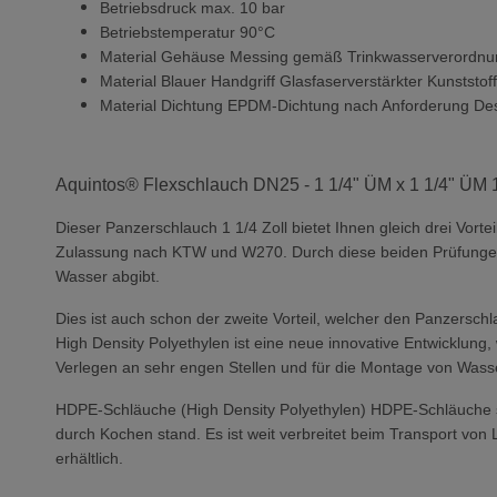
Betriebsdruck max. 10 bar
Betriebstemperatur 90°C
Material Gehäuse Messing gemäß Trinkwasserverordnun
Material Blauer Handgriff Glasfaserverstärkter Kunststof
Material Dichtung EPDM-Dichtung nach Anforderung De
Aquintos® Flexschlauch DN25 - 1 1/4" ÜM x 1 1/4" Ü
Dieser Panzerschlauch 1 1/4 Zoll bietet Ihnen gleich drei Vort
Zulassung nach KTW und W270. Durch diese beiden Prüfungen i
Wasser abgibt.
Dies ist auch schon der zweite Vorteil, welcher den Panzersc
High Density Polyethylen ist eine neue innovative Entwicklung,
Verlegen an sehr engen Stellen und für die Montage von Wass
HDPE-Schläuche (High Density Polyethylen) HDPE-Schläuche sin
durch Kochen stand. Es ist weit verbreitet beim Transport von
erhältlich.