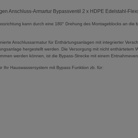
en Anschluss-Armartur Bypassventil 2 x HDPE Edelstahl-Flexsc
 Flussrichtung kann durch eine 180° Drehung des Montageblocks an die
ierte Anschlussarmatur für Enthärtungsanlagen mit integrierter Versch
gsanlage hergestellt werden. Die Versorgung mit nicht enthärtetem Wa
ommen werden können, ist die Bypass-Strecke mit einem Entnahmevent
r Ihr Hauswassersystem mit Bypass Funktion zb. für: