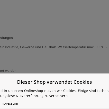
endungen.
r Industrie, Gewerbe und Haushalt. Wassertemperatur max. 90 °C. - 
ert werden.
ohe Betriebssicherheit.
Dieser Shop verwendet Cookies
d in unserem Onlineshop nutzen wir Cookies. Einige sind techn
ng
ibungslose Nutzererfahrung zu verbessern.
age etc.
Impressum