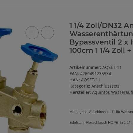
1 1/4 Zoll/DN32 An
Wasserenthärtun
Bypassventil 2 x
100cm 1 1/4 Zoll +
Artikelnummer:
AQSET-11
EAN:
4260491235534
HAN:
AQSET-11
Kategorie:
Anschlusssets
Hersteller:
Aquintos Wasserau
Montageset Anschlussset 11 für Wasse
Edelstahl-Flexschlauch HDPE
in
1 1/4