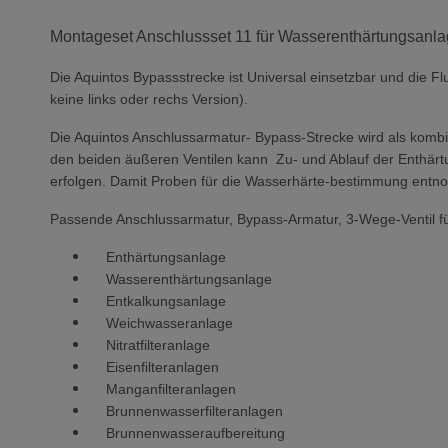
Montageset Anschlussset 11 für Wasserenthärtungsanlag
Die Aquintos Bypassstrecke ist Universal einsetzbar und die
keine links oder rechs Version).
Die Aquintos Anschlussarmatur- Bypass-Strecke wird als kombin
den beiden äußeren Ventilen kann Zu- und Ablauf der Enthärtun
erfolgen. Damit Proben für die Wasserhärte-bestimmung entn
Passende Anschlussarmatur, Bypass-Armatur, 3-Wege-Ventil fü
Enthärtungsanlage
Wasserenthärtungsanlage
Entkalkungsanlage
Weichwasseranlage
Nitratfilteranlage
Eisenfilteranlagen
Manganfilteranlagen
Brunnenwasserfilteranlagen
Brunnenwasseraufbereitung