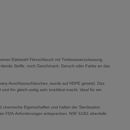
m einen Edelstahl Flexschlauch mit Trinkwasserzulassung.
ährdende Stoffe, noch Geschmack, Geruch oder Farbe an das
ermany Anschlussschlauches, wurde auf HDPE gesetzt. Das
nd ihn gleich-zeitig sehr knickfest macht. Ideal für ein
 chemische Eigenschaften und halten der Sterilisation
ie den FDA-Anforderungen entsprechen. NSF 51/61 ebenfalls