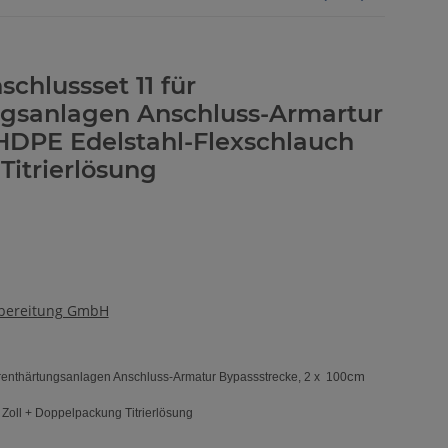
schlussset 11 für
gsanlagen Anschluss-Armartur
 HDPE Edelstahl-Flexschlauch
 Titrierlösung
fbereitung GmbH
cm
renthärtungsanlagen Anschluss-Armatur Bypassstrecke, 2 x 100
 Zoll + Doppelpackung Titrierlösung