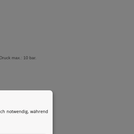
Druck max.: 10 bar.
Ihr WhatsApp-Kontakt zum
Service Team
von Aquintos-Wasseraufbereitung
isch notwendig, während
Service Team
Hallo und herzlich willkommen
bei
Aquintos-