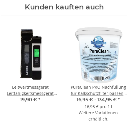
Kunden kauften auch
Leitwertmessgerät
PureClean PRO Nachfüllung
Leitfähigkeitsmessgerät
für Kalkschutzfilter passend
Leitwert und
für Laurastar
19,90 €
*
16,95 € -
134,95 €
*
Wassertemperatur messen
Dampfbügelstationen
16,95 € pro 1 l
Digitales TDS Meter 0 - 9999+
Bügelstation Bügeleisen
Weitere Variationen
ppm / 0 - 50°C
Kalkschutz Granulat
erhältlich.
Reinstwasser zur
Dampferzeugung mit