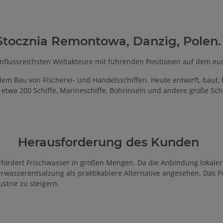
Stocznia Remontowa, Danzig, Polen.
einflussreichsten Weltakteure mit führenden Positionen auf dem e
 dem Bau von Fischerei- und Handelsschiffen.
Heute entwirft, baut
etwa 200 Schiffe, Marineschiffe, Bohrinseln und andere große Schi
Herausforderung des Kunden
rfordert Frischwasser in großen Mengen.
Da die Anbindung lokale
wasserentsalzung als praktikablere Alternative angesehen.
Das P
strie zu steigern.