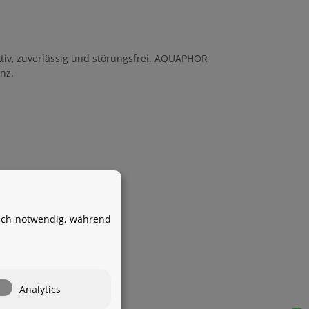
iv, zuverlässig und störungsfrei.
AQUAPHOR
nz.
Ihr WhatsApp-Kontakt zum
Service Team
von Aquintos-Wasseraufbereitung
isch notwendig, während
Service Team
Hallo und herzlich willkommen
bei
Aquintos-
Wasseraufbereitung
Wie darf ich
Analytics
Ihnen behilflich sein?