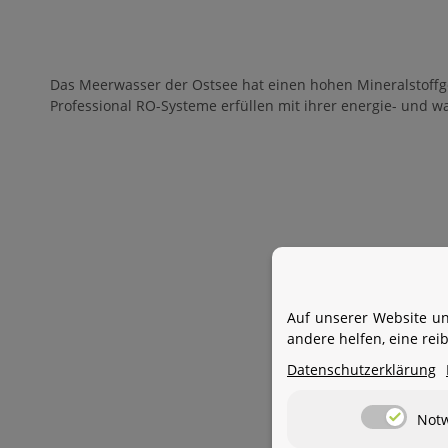
Das Meerwasser der Ostsee hat einen hohen Mineralstoffgeh
Professional RO-Systeme erfüllen mit ihrer energie- und w
Auf unserer Website un
andere helfen, eine re
Datenschutzerklärung
Not