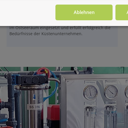
der Ausstattung mit zuverlässigen
Korrosionsschutzkomponenten gewährleistet AP.RO-
Ablehnen
HS einen langlebigen Betrieb und erfordert eine
einfache Wartung.
AP.RO-HS wird häufig für Projekte
im Ostseeraum eingesetzt und erfüllt erfolgreich die
Bedürfnisse der Küstenunternehmen.