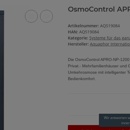
OsmoControl AP
Artikelnummer:
AQ519084
HAN:
AQ519084
Kategorie:
Systeme für das gan
Hersteller:
Aquaphor Internati
Die OsmoControl APRO-NP-1200 ist
Privat.- Mehrfamilienhäuser und G
Umkehrosmose mit intelligenter T
Bedienkomfort.
Wir antworten 
inner