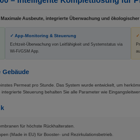
 – Intelligente Komplettlösung für P
 Maximale Ausbeute, integrierte Überwachung und ökologischer 
✓ App-Monitoring & Steuerung
✓
Echtzeit-Überwachung von Leitfähigkeit und Systemstatus via
Pr
Wi-Fi/GSM App.
au
e Gebäude
r reinstes Permeat pro Stunde. Das System wurde entwickelt, um herkö
integrierte Steuerung behalten Sie alle Parameter wie Eingangsleitwert
ik
mbranen für höchste Rückhalteraten.
en (Made in EU) für Booster- und Rezirkulationsbetrieb.