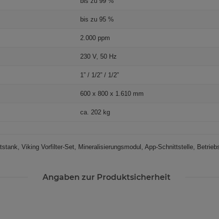
bis zu 99 %
bis zu 95 %
2.000 ppm
230 V, 50 Hz
1” / 1/2” / 1/2”
600 x 800 x 1.610 mm
ca. 202 kg
ank, Viking Vorfilter-Set, Mineralisierungsmodul, App-Schnittstelle, Betrieb
Angaben zur Produktsicherheit