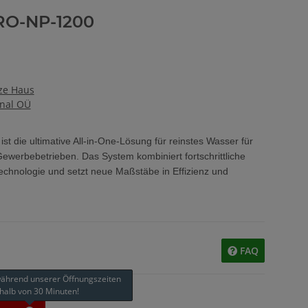
RO-NP-1200
ze Haus
onal OÜ
 die ultimative All-in-One-Lösung für reinstes Wasser für
ewerbebetrieben. Das System kombiniert fortschrittliche
echnologie und setzt neue Maßstäbe in Effizienz und
FAQ
während unserer Öffnungszeiten
halb von 30 Minuten!