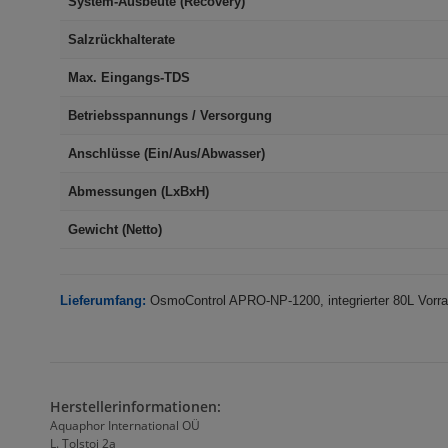
System-Ausbeute (Recovery)
Salzrückhalterate
Max. Eingangs-TDS
Betriebsspannungs / Versorgung
Anschlüsse (Ein/Aus/Abwasser)
Abmessungen (LxBxH)
Gewicht (Netto)
Lieferumfang:
OsmoControl APRO-NP-1200, integrierter 80L Vorratst
Herstellerinformationen:
Aquaphor International OÜ
L. Tolstoi 2a