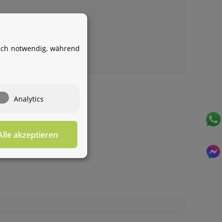
Ihr WhatsApp-Kontakt zum
Service Team
von Aquintos-Wasseraufbereitung
isch notwendig, während
Service Team
Hallo und herzlich willkommen
bei
Aquintos-
Wasseraufbereitung
Wie darf ich
Analytics
Ihnen behilflich sein?
Alle akzeptieren
Für diesen Service benötigen Sie WhatsApp. Alternativ
können Sie unser
Kontaktformular
benutzen.