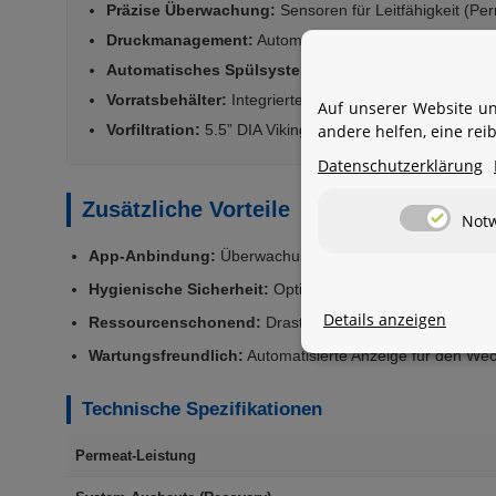
Präzise Überwachung:
Sensoren für Leitfähigkeit (Pe
Druckmanagement:
Automatischer Systemstopp bei Tan
Automatisches Spülsystem:
Periodische Spülzyklen 
Vorratsbehälter:
Integrierter 80-Liter-Wassertank für so
Auf unserer Website un
andere helfen, eine re
Vorfiltration:
5.5” DIA Viking Vorfilter mit patentierter 
Datenschutzerklärung
Zusätzliche Vorteile
Not
App-Anbindung:
Überwachung und Fernsteuerung bequ
Hygienische Sicherheit:
Optionales UV-C Entkeimungsmod
Details anzeigen
Ressourcenschonend:
Drastische Reduzierung des Abwa
Wartungsfreundlich:
Automatisierte Anzeige für den Wec
Technische Spezifikationen
Permeat-Leistung