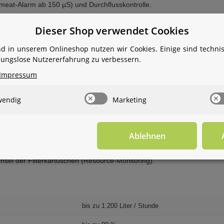
rmeat-Alarm ab 150 µS) und Durchflusskontrolle.
kdruck über 2,5 bar und Start bei unter 2,0 bar.
Dieser Shop verwendet Cookies
zur Vermeidung von Ablagerungen (Anticlogging).
fortige Verfügbarkeit.
d in unserem Onlineshop nutzen wir Cookies. Einige sind techn
ibungslose Nutzererfahrung zu verbessern.
Stufenkartusche.
Impressum
wendig
Marketing
em per Smartphone (Wi-Fi/GSM).
ul und integrierte Remineralisierung.
Ablehnen
sserverhältnisses durch High-Speed Rezirkulation.
hsel der Filterkartuschen (Resource-Monitoring).
bis zu 1.200 Liter / Stunde