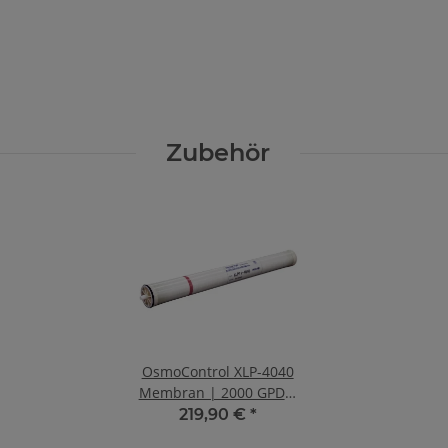
Zubehör
OsmoControl XLP-4040
Membran | 2000 GPD |
7.6 m³/d | 98%
219,90 €
*
Salzrückkhalt