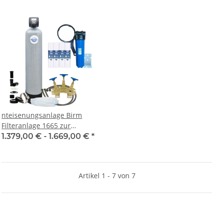
nteisenungsanlage Birm
Filteranlage 1665 zur
Enteisenung von Trink- und
1.379,00 € -
1.669,00 €
*
Brauchwasser
Artikel 1 - 7 von 7