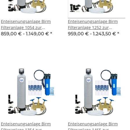
Enteisenungsanlage Birm
Enteisenungsanlage Birm
Filteranlage 1054 zur
Filteranlage 1252 zur
Enteisenung von Trink- und
Enteisenung von Trink- und
859,00 € -
1.149,00 €
*
959,00 € -
1.243,50 €
*
Brauchwasser
Brauchwasser
Enteisenungsanlage Birm
Enteisenungsanlage Birm
Filteranlage 1354 zur
Filteranlage 1465 zur