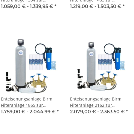
Enteisenung von Trink- und
Enteisenung von Trink- und
1.059,00 € -
1.339,95 €
*
1.219,00 € -
1.503,50 €
*
Brauchwasser
Brauchwasser
Enteisenungsanlage Birm
Enteisenungsanlage Birm
Filteranlage 1865 zur
Filteranlage 2162 zur
Enteisenung von Trink- und
Enteisenung von Trink- und
1.759,00 € -
2.044,99 €
*
2.079,00 € -
2.363,50 €
*
Brauchwasser
Brauchwasser