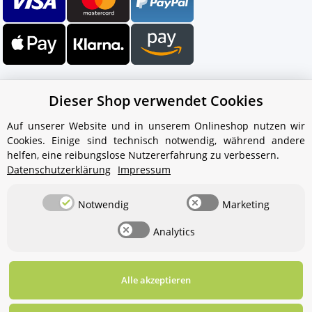
Dieser Shop verwendet Cookies
Auf unserer Website und in unserem Onlineshop nutzen wir
Cookies. Einige sind technisch notwendig, während andere
Ihr WhatsApp-Kontakt zum
helfen, eine reibungslose Nutzererfahrung zu verbessern.
Service Team
Datenschutzerklärung
Impressum
von Aquintos-Wasseraufbereitung
Notwendig
Marketing
Service Team
Analytics
Hallo und herzlich willkommen
bei
Aquintos-
Wasseraufbereitung
Wie darf ich
Ihnen behilflich sein?
Alle akzeptieren
Widerrufsbutton