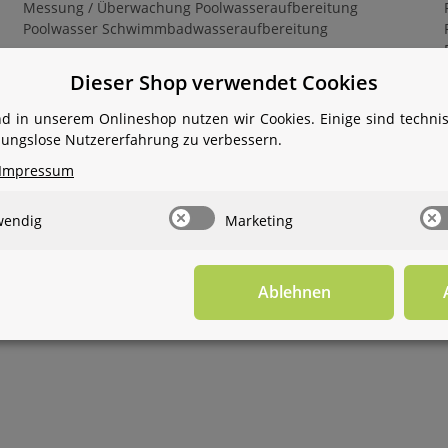
Messung / Überwachung Poolwasseraufbereitung
Poolwasser Schwimmbadwasseraufbereitung
Dieser Shop verwendet Cookies
Weiter
d in unserem Onlineshop nutzen wir Cookies. Einige sind techn
ibungslose Nutzererfahrung zu verbessern.
Impressum
mmentare
wendig
Marketing
Ablehnen