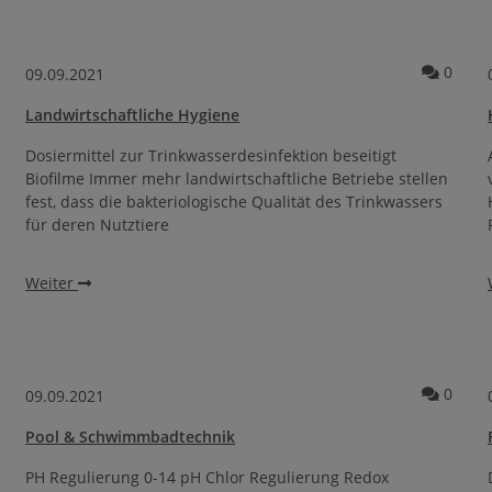
mmentare
Komme
0
09.09.2021
Landwirtschaftliche Hygiene
Dosiermittel zur Trinkwasserdesinfektion beseitigt
Biofilme Immer mehr landwirtschaftliche Betriebe stellen
fest, dass die bakteriologische Qualität des Trinkwassers
für deren Nutztiere
Weiter
mmentare
Komme
0
09.09.2021
Pool & Schwimmbadtechnik
PH Regulierung 0-14 pH Chlor Regulierung Redox