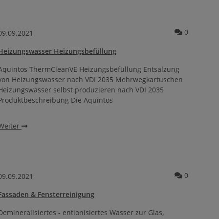
ntare
Kommenta
0
09.09.2021
Heizungswasser Heizungsbefüllung
Aquintos ThermCleanVE Heizungsbefüllung Entsalzung
von Heizungswasser nach VDI 2035 Mehrwegkartuschen
Heizungswasser selbst produzieren nach VDI 2035
Produktbeschreibung Die Aquintos
Weiter
ntare
Kommenta
0
09.09.2021
Fassaden & Fensterreinigung
Demineralisiertes - entionisiertes Wasser zur Glas,