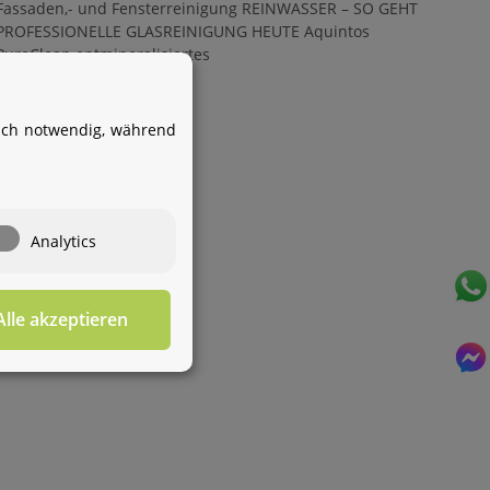
Fassaden,- und Fensterreinigung REINWASSER – SO GEHT
PROFESSIONELLE GLASREINIGUNG HEUTE Aquintos
Ihr WhatsApp-Kontakt zum
PureClean entmineralisiertes
Service Team
von Aquintos-Wasseraufbereitung
Weiter
isch notwendig, während
Service Team
Hallo und herzlich willkommen
bei
Aquintos-
Wasseraufbereitung
Wie darf ich
Analytics
Ihnen behilflich sein?
Alle akzeptieren
Für diesen Service benötigen Sie WhatsApp. Alternativ
können Sie unser
Kontaktformular
benutzen.