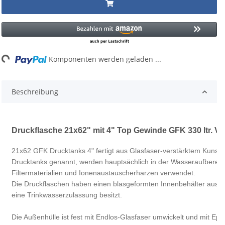
...
Komponenten werden geladen ...
Beschreibung
Druckflasche 21x62" mit 4" Top Gewinde GFK 330 ltr. V
21x62 GFK Drucktanks 4" fertigt aus Glasfaser-verstärktem Kunsts
Drucktanks genannt, werden hauptsächlich in der Wasseraufberei
Filtermaterialien und Ionenaustauscherharzen verwendet.
Die Druckflaschen haben einen blasgeformten Innenbehälter aus P
eine Trinkwasserzulassung besitzt.
Die Außenhülle ist fest mit Endlos-Glasfaser umwickelt und mit Epo