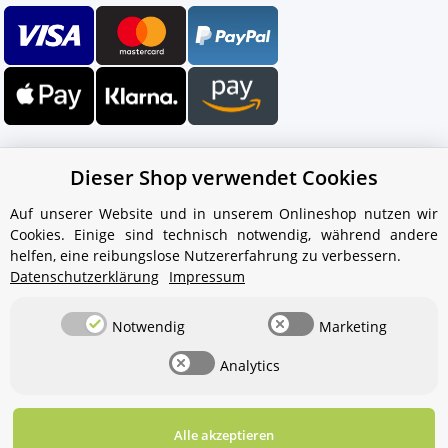
Dieser Shop verwendet Cookies
Auf unserer Website und in unserem Onlineshop nutzen wir
Cookies. Einige sind technisch notwendig, während andere
Ihr WhatsApp-Kontakt zum
helfen, eine reibungslose Nutzererfahrung zu verbessern.
Service Team
Datenschutzerklärung
Impressum
von Aquintos-Wasseraufbereitung
Notwendig
Marketing
Service Team
Analytics
Hallo und herzlich willkommen
bei
Aquintos-
Wasseraufbereitung
Wie darf ich
Ihnen behilflich sein?
Alle akzeptieren