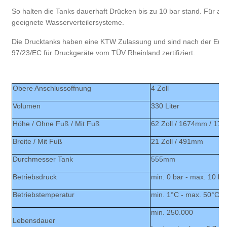
So halten die Tanks dauerhaft Drücken bis zu 10 bar stand. Für all
geeignete Wasserverteilersysteme.
Die Drucktanks haben eine KTW Zulassung und sind nach der Europ
97/23/EC für Druckgeräte vom TÜV Rheinland zertifiziert.
Obere Anschlussoffnung
4 Zoll
Volumen
330 Liter
Höhe / Ohne Fuß / Mit Fuß
62 Zoll / 1674mm / 1
Breite / Mit Fuß
21 Zoll / 491mm
Durchmesser Tank
555mm
Betriebsdruck
min. 0 bar - max. 10 ba
Betriebstemperatur
min. 1°C - max. 50°C
min. 250.000
Lebensdauer