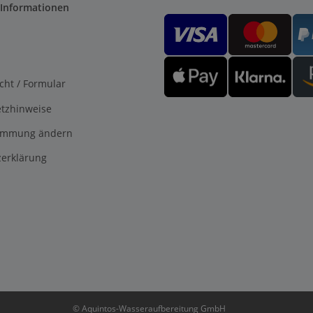
 Informationen
cht / Formular
etzhinweise
timmung ändern
erklärung
© Aquintos-Wasseraufbereitung GmbH