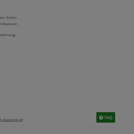
in. Sicher.
rinkwasser.
tfernung.
FAQ
d abweichend)