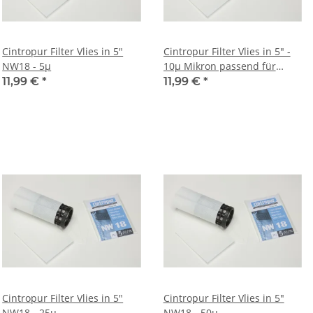
Cintropur Filter Vlies in 5"
Cintropur Filter Vlies in 5" -
NW18 - 5µ
10µ Mikron passend für
NW18 Filtergehäuse
11,99 €
*
11,99 €
*
Cintropur Filter Vlies in 5"
Cintropur Filter Vlies in 5"
NW18 - 25µ
NW18 - 50µ