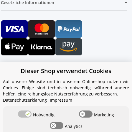
Gesetzliche Informationen
Dieser Shop verwendet Cookies
Auf unserer Website und in unserem Onlineshop nutzen wir
Cookies. Einige sind technisch notwendig, während andere
Ihr WhatsApp-Kontakt zum
helfen, eine reibungslose Nutzererfahrung zu verbessern.
Service Team
Datenschutzerklärung
Impressum
von Aquintos-Wasseraufbereitung
Notwendig
Marketing
Service Team
Analytics
Hallo und herzlich willkommen