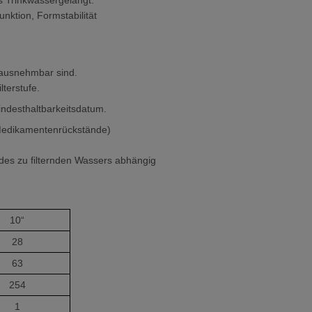
as Trinkwassergelangt.
unktion, Formstabilität
rausnehmbar sind.
lterstufe.
Mindesthaltbarkeitsdatum.
e, Medikamentenrückstände)
e des zu filternden Wassers abhängig
10“
28
63
254
1