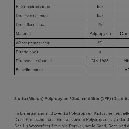
Betriebsdruck max.
bar
Druckverlust max
bar
Druchfluss max.
l/h
Material
Polpropylen
Carb
Wassertemperatur
°C
Filterfeinheit
µ
Filterwecheslintavall
DIN 1988
Al
Bestellnummer
A
2 x 1µ (Micron) Polpropylen / Sedimentfilter (1PP) (Die dritt
Im Lieferumfang sind zwei 1µ Polypropylen Kartuschen enthalt
Diese Kartuschen bestehen aus einem Polypropylen Zylinder de
Der 1 µ Wasserfilter filtert alle Partikel, sowie Sand, Rost, und 