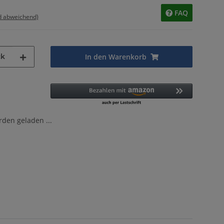
FAQ
d abweichend)
ck
In den Warenkorb
en geladen ...