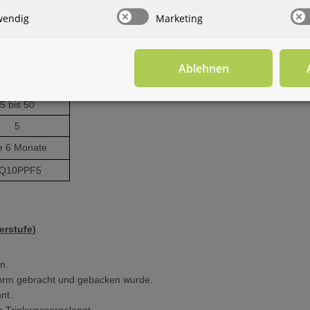
wendig
Marketing
1
6
0,3
Ablehnen
lypropylen
5 bis 50
5
le 6 Monate
Q10PPF5
terstufe)
n.
Form gebracht und gebacken wurde.
nt.