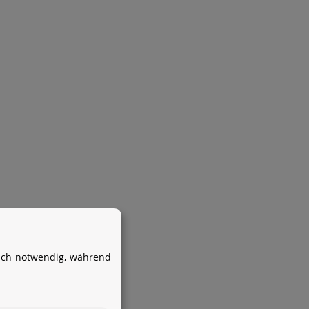
Ihr WhatsApp-Kontakt zum
Service Team
von Aquintos-Wasseraufbereitung
isch notwendig, während
Service Team
Hallo und herzlich willkommen
bei
Aquintos-