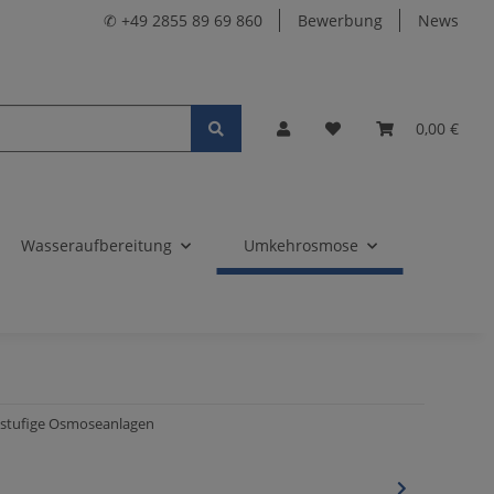
✆ +49 2855 89 69 860
Bewerbung
News
0,00 €
Wasseraufbereitung
Umkehrosmose
 6-stufige Osmoseanlagen