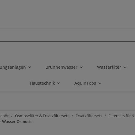
tungsanlagen
Brunnenwasser
Wasserfilter
Haustechnik
AquinTobs
behör
Osmosefilter & Ersatzfiltersets
Ersatzfiltersets
Filtersets für
er Wasser Osmosis