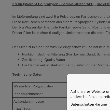
2 x 5µ (Micron) Polpropylen / Sedimentfilter (5PP) (Die erst
Im Lieferumfang sind zwei 5 µ Polypropylen Kartuschen enthal
Diese Kartuschen bestehen aus einem Polypropylen Zylinder de
Der 5 µ Wasserfilter filtert alle Partikel, sowie Sand, Rost und 
Dieser Filter ist in einer 6-stufigen Umkehrosmose die erste Fil
Der Filter ist in einer Plastikhülle eingeschweißt und hat kein 
Funktion: Sedimentfilterung (Partikel wie, Sand, Schlam
Zertifizierung: Quality Water
Die Haltbarkeit ist stark von der Qualität und der Meng
Technische Daten
Wasserfilter Polypropylen
Zoll
Auf unserer Website un
Innendurchmesser
Ø mm
andere helfen, eine re
Außendurchmesser
Ø mm
Datenschutzerklärung
Filter Höhe
mm