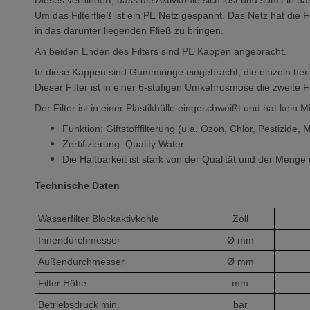
Dieses verhindert, dass die Aktivkohle sich löst und somit in d
Um das Filterfließ ist ein PE Netz gespannt. Das Netz hat die F
in das darunter liegenden Fließ zu bringen.
An beiden Enden des Filters sind PE Kappen angebracht.
In diese Kappen sind Gummiringe eingebracht, die einzeln he
Dieser Filter ist in einer 6-stufigen Umkehrosmose die zweite Fi
Der Filter ist in einer Plastikhülle eingeschweißt und hat kein 
Funktion: Giftstofffilterung (u.a. Ozon, Chlor, Pestizid
Zertifizierung: Quality Water
Die Haltbarkeit ist stark von der Qualität und der Meng
Technische Daten
Wasserfilter Blockaktivkohle
Zoll
Innendurchmesser
Ø mm
Außendurchmesser
Ø mm
Filter Höhe
mm
Betriebsdruck min.
bar