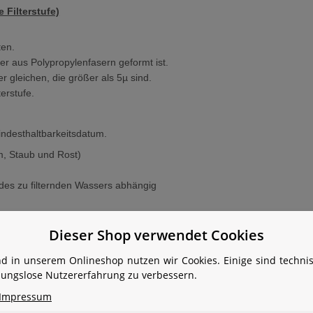
e Filterstufe)
ten.
r aus Polypropylenfasern geformt ist.
der gleichen, die größer als 5µ sind.
terstufe.
Mindesthaltbarkeitsdatum.
m, Staub und Rost)
e des zu filternden Wassers abhängig
Dieser Shop verwendet Cookies
10“
d in unserem Onlineshop nutzen wir Cookies. Einige sind techn
30
ibungslose Nutzererfahrung zu verbessern.
60
Impressum
254