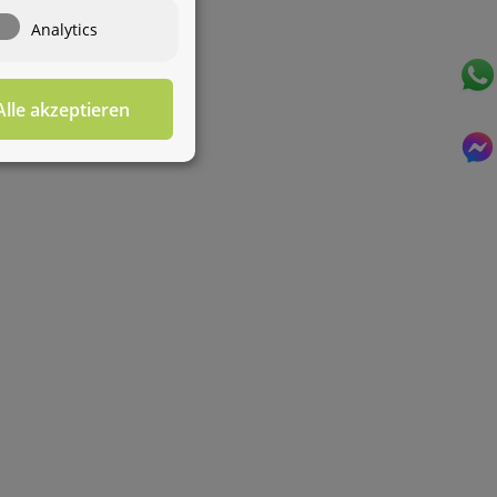
Wasseraufbereitung
Wie darf ich
Analytics
Ihnen behilflich sein?
Alle akzeptieren
Für diesen Service benötigen Sie WhatsApp. Alternativ
können Sie unser
Kontaktformular
benutzen.