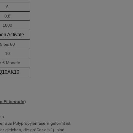
6
0,8
1000
on Activate
5 bis 80
10
le 6 Monate
Q10AK10
e Filterstufe)
en.
r aus Polypropylenfasern geformt ist.
der gleichen, die größer als 1µ sind.