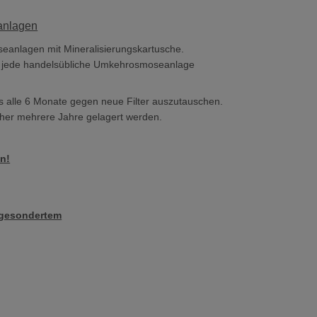
eanlagen
seanlagen mit Mineralisierungskartusche.
t in jede handelsübliche Umkehrosmoseanlage
ns alle 6 Monate gegen neue Filter auszutauschen.
aher mehrere Jahre gelagert werden.
n!
m gesondertem