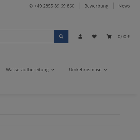
✆ +49 2855 89 69 860
Bewerbung
News
0,00 €
Wasseraufbereitung
Umkehrosmose