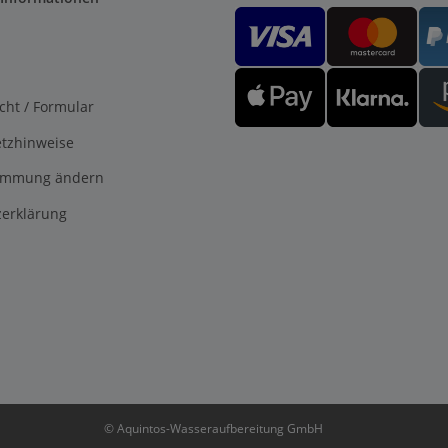
cht / Formular
etzhinweise
timmung ändern
erklärung
© Aquintos-Wasseraufbereitung GmbH