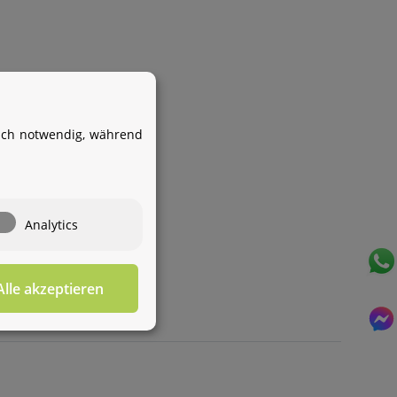
Ihr WhatsApp-Kontakt zum
Service Team
von Aquintos-Wasseraufbereitung
isch notwendig, während
Service Team
Hallo und herzlich willkommen
bei
Aquintos-
Wasseraufbereitung
Wie darf ich
Analytics
Ihnen behilflich sein?
Alle akzeptieren
Für diesen Service benötigen Sie WhatsApp. Alternativ
können Sie unser
Kontaktformular
benutzen.